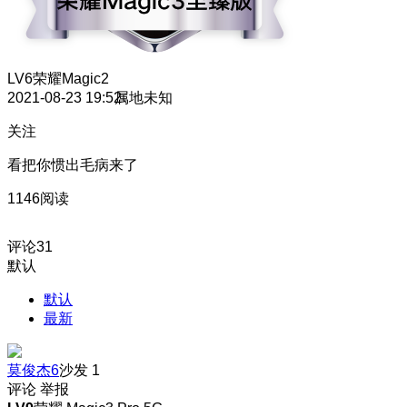
LV6
荣耀Magic2
2021-08-23 19:52
属地未知
关注
看把你惯出毛病来了
1146阅读
评论
31
默认
默认
最新
莫俊杰6
沙发
1
评论
举报