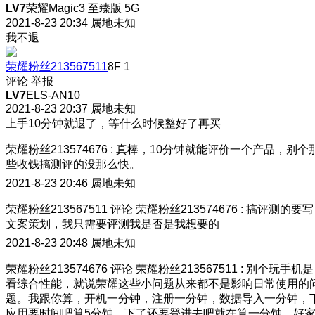
LV7
荣耀Magic3 至臻版 5G
2021-8-23 20:34
属地未知
我不退
荣耀粉丝213567511
8F
1
评论
举报
LV7
ELS-AN10
2021-8-23 20:37
属地未知
上手10分钟就退了，等什么时候整好了再买
荣耀粉丝213574676
:
真棒，10分钟就能评价一个产品，别个
些收钱搞测评的没那么快。
2021-8-23 20:46
属地未知
荣耀粉丝213567511
评论
荣耀粉丝213574676
:
搞评测的要写
文案策划，我只需要评测我是否是我想要的
2021-8-23 20:48
属地未知
荣耀粉丝213574676
评论
荣耀粉丝213567511
:
别个玩手机是
看综合性能，就说荣耀这些小问题从来都不是影响日常使用的
题。我跟你算，开机一分钟，注册一分钟，数据导入一分钟，
应用要时间吧算5分钟，下了还要登进去吧就在算一分钟，好