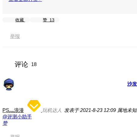
收藏
赞
13
举报
评论
18
沙发
PS灬浪漫
玩机达人
发表于 2021-8-23 12:09
属地未知
@评测小助手
赞
举报