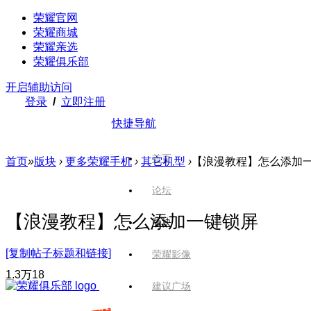
荣耀官网
荣耀商城
荣耀亲选
荣耀俱乐部
开启辅助访问
登录
/
立即注册
快捷导航
首页
首页
»
版块
›
更多荣耀手机
›
其它机型
›
【浪漫教程】怎么添加
论坛
【浪漫教程】怎么添加一键锁屏
版块
[复制帖子标题和链接]
荣耀影像
1.3万
18
建议广场