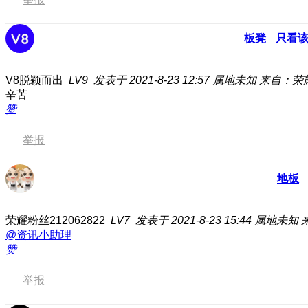
板凳
只看
V8脱颖而出
LV9
发表于 2021-8-23 12:57
属地未知
来自：荣耀
辛苦
赞
举报
地板
荣耀粉丝212062822
LV7
发表于 2021-8-23 15:44
属地未知
@资讯小助理
赞
举报