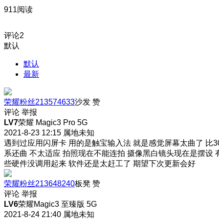
911阅读
评论
2
默认
默认
最新
荣耀粉丝213574633
沙发
赞
评论
举报
LV7
荣耀 Magic3 Pro 5G
2021-8-23 12:15
属地未知
遇到过应用闪屏卡 用的是触宝输入法 就是感觉屏幕太曲了 比3
系还曲 不太适应 拍照现在不能连拍 摄像黑白镜头现在是摆设 
些硬件没调用起来 软件还是太赶工了 期望下次更新会好
荣耀粉丝213648240
板凳
赞
评论
举报
LV6
荣耀Magic3 至臻版 5G
2021-8-24 21:40
属地未知