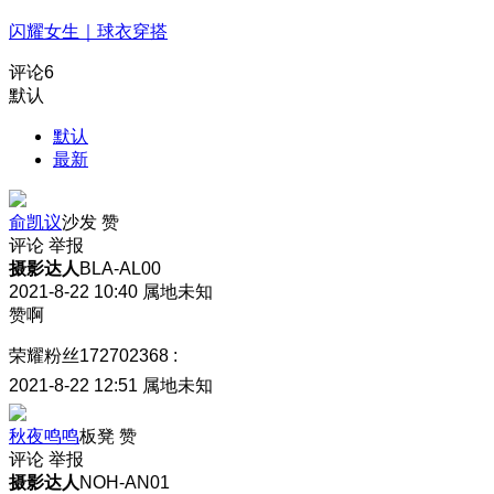
闪耀女生｜球衣穿搭
评论
6
默认
默认
最新
俞凯议
沙发
赞
评论
举报
摄影达人
BLA-AL00
2021-8-22 10:40
属地未知
赞啊
荣耀粉丝172702368
:
2021-8-22 12:51
属地未知
秋夜鸣鸣
板凳
赞
评论
举报
摄影达人
NOH-AN01