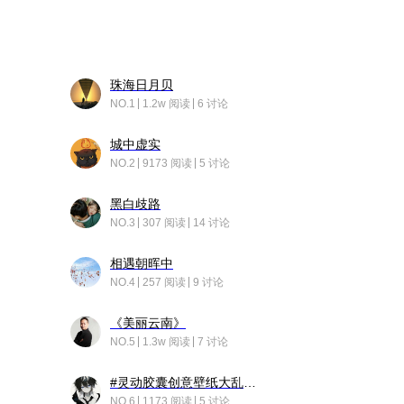
珠海日月贝
NO.1
1.2w 阅读
6 讨论
城中虚实
NO.2
9173 阅读
5 讨论
黑白歧路
NO.3
307 阅读
14 讨论
相遇朝晖中
NO.4
257 阅读
9 讨论
《美丽云南》
NO.5
1.3w 阅读
7 讨论
#灵动胶囊创意壁纸大乱斗#脑洞不限形式，灵感不分边界，体验追赛的快乐！
NO.6
1173 阅读
5 讨论