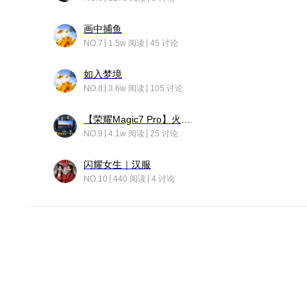
画中捕鱼
NO.7
1.5w 阅读
45 讨论
如入梦境
NO.8
3.6w 阅读
105 讨论
【荣耀Magic7 Pro】火舞惊鸿
NO.9
4.1w 阅读
25 讨论
闪耀女生｜汉服
NO.10
440 阅读
4 讨论