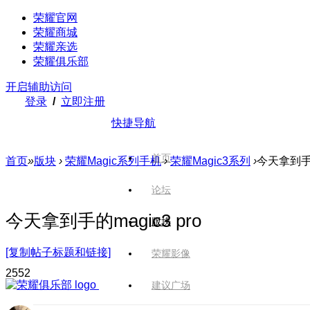
荣耀官网
荣耀商城
荣耀亲选
荣耀俱乐部
开启辅助访问
登录
/
立即注册
快捷导航
首页
首页
»
版块
›
荣耀Magic系列手机
›
荣耀Magic3系列
›
今天拿到手的m
论坛
今天拿到手的magic3 pro
版块
[复制帖子标题和链接]
荣耀影像
255
2
建议广场