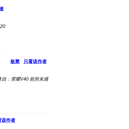
者
20
板凳
只看该作者
来自：荣耀V40 前所未感
看该作者