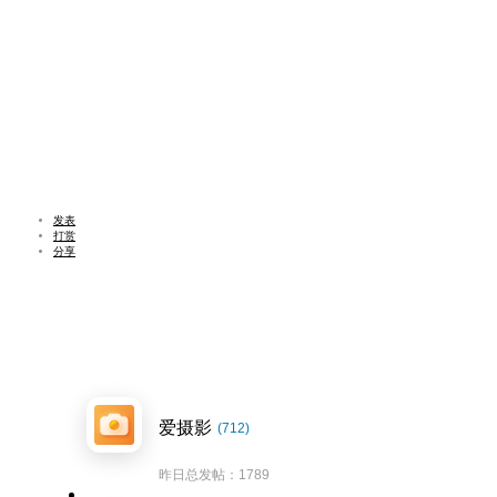
发表
打赏
分享
爱摄影
(712)
昨日总发帖：1789