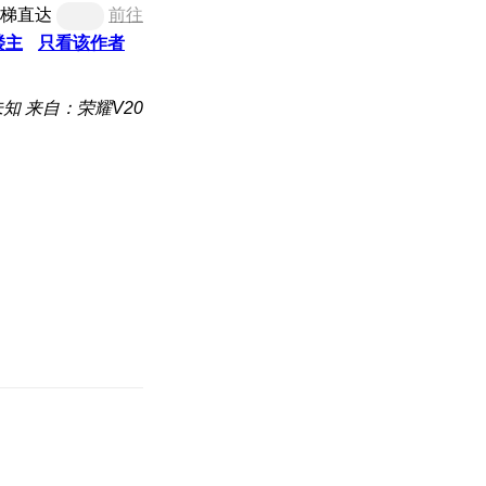
梯直达
前往
楼主
只看该作者
未知
来自：荣耀V20