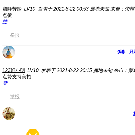
幽静芳龄
LV10
发表于 2021-8-22 00:53
属地未知
来自：荣耀V3
点赞
赞
举报
9
楼
只
123班小明
LV10
发表于 2021-8-22 20:15
属地未知
来自：荣耀3
点赞支持美拍
赞
举报