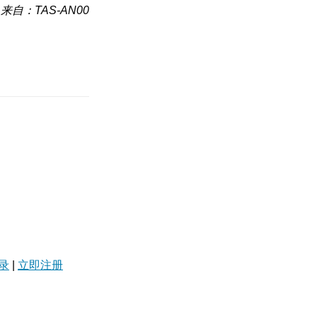
来自：TAS-AN00
录
|
立即注册