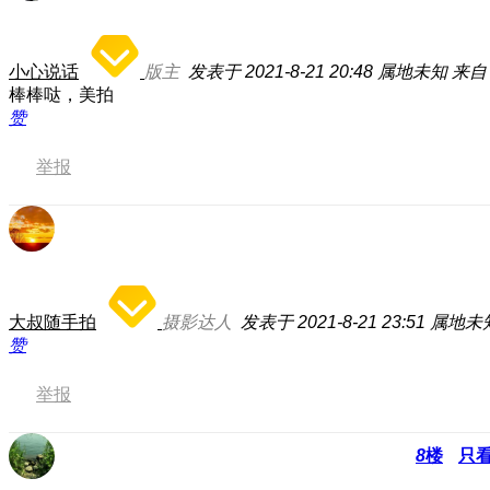
小心说话
版主
发表于 2021-8-21 20:48
属地未知
来自：
棒棒哒，美拍
赞
举报
大叔随手拍
摄影达人
发表于 2021-8-21 23:51
属地未
赞
举报
8
楼
只