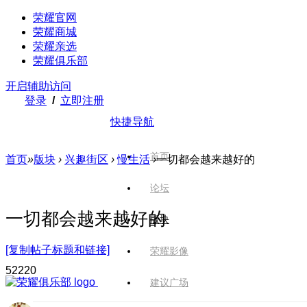
荣耀官网
荣耀商城
荣耀亲选
荣耀俱乐部
开启辅助访问
登录
/
立即注册
快捷导航
首页
首页
»
版块
›
兴趣街区
›
慢生活
›
一切都会越来越好的
论坛
一切都会越来越好的
版块
[复制帖子标题和链接]
荣耀影像
522
20
建议广场