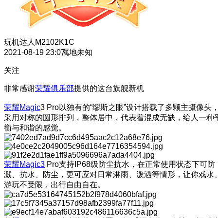
玩机达人
M2102K1C
2021-08-19 23:07
属地未知
关注
非常感谢
荣耀俱乐部
提供的这台旗舰新机
荣耀Magic
3 Pro以独有的“缪斯之眼”设计搭载了多颗主摄像头
采用对称的圆形排列，整体居中，代表着混成无缺，给人一种
衡与和谐的感觉。
荣耀Magic3
Pro支持IP68级防尘抗水，在正常使用状态下可防
溅、抗水、防尘，更可应对日常淋雨、泼洒等情形，让你戏水
游玩不受限，出行自由自在。