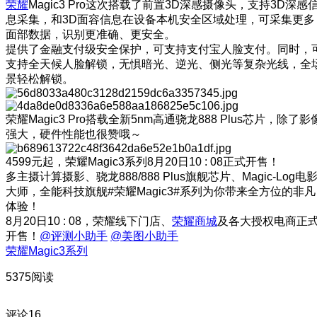
荣耀
Magic3 Pro这次搭载了前置3D深感摄像头，支持3D深感
息采集，和3D面容信息在设备本机安全区域处理，可采集更多
面部数据，识别更准确、更安全。
提供了金融支付级安全保护，可支持支付宝人脸支付。同时，
支持全天候人脸解锁，无惧暗光、逆光、侧光等复杂光线，全
景轻松解锁。
荣耀Magic3 Pro搭载全新5nm高通骁龙888 Plus芯片，除了影
强大，硬件性能也很赞哦～
4599元起，荣耀Magic3系列8月20日10 : 08正式开售！
多主摄计算摄影、骁龙888/888 Plus旗舰芯片、Magic-Log电
大师，全能科技旗舰#荣耀Magic3#系列为你带来全方位的非凡
体验！
8月20日10 : 08，荣耀线下门店、
荣耀商城
及各大授权电商正
开售！
@评测小助手
@美图小助手
荣耀Magic3系列
5375阅读
评论
16