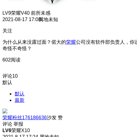
LV9
荣耀V40 前所未感
2021-08-17 17:08
属地未知
关注
为什么从来没露过面？偌大的
荣耀
公司没有软件部负责人，你
奇怪不奇怪？
602阅读
评论
10
默认
默认
最新
荣耀粉丝176186636
沙发
赞
评论
举报
LV6
荣耀X10
2021-8-17 17:24
属地未知