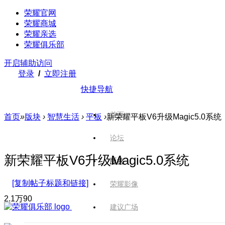
荣耀官网
荣耀商城
荣耀亲选
荣耀俱乐部
开启辅助访问
登录
/
立即注册
快捷导航
首页
首页
»
版块
›
智慧生活
›
平板
›
新荣耀平板V6升级Magic5.0系统
论坛
新荣耀平板V6升级Magic5.0系统
版块
[复制帖子标题和链接]
荣耀影像
2.1万
90
建议广场