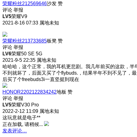
荣耀粉丝212569646
沙发
赞
评论
举报
LV5
荣耀V9
2021-8-16 07:33
属地未知
荣耀粉丝213733685
板凳
赞
评论
举报
LV6
荣耀50 SE 5G
2021-9-5 22:35
属地未知
哈哈哈，这个正常，我的耳机更悲剧。我几年前买的这款，半
不到就坏了，后面又买了个flybuds.，结果半年不到不见了，最
后买了个freebuds3i一直坚挺到现在
HONOR2202122834242
地板
赞
评论
举报
LV5
荣耀V30 Pro
2022-2-12 11:09
属地未知
这玩意就是电子**
正在加载, 请稍候...
发表评论…