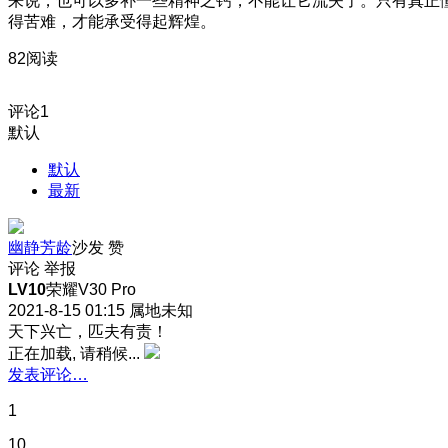
来说，也可以多补一些精神之钙，不能让它流失了。只有真正
得苦难，才能承受得起辉煌。
82阅读
评论
1
默认
默认
最新
幽静芳龄
沙发
赞
评论
举报
LV10
荣耀V30 Pro
2021-8-15 01:15
属地未知
天下兴亡，匹夫有责！
正在加载, 请稍候...
发表评论…
1
10