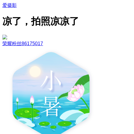
爱摄影
凉了，拍照凉凉了
荣耀粉丝86175017