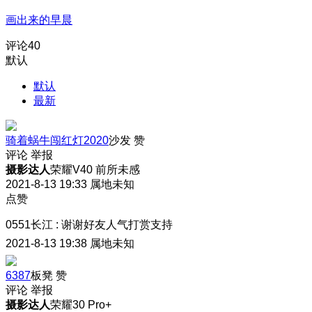
画出来的早晨
评论
40
默认
默认
最新
骑着蜗牛闯红灯2020
沙发
赞
评论
举报
摄影达人
荣耀V40 前所未感
2021-8-13 19:33
属地未知
点赞
0551长江
:
谢谢好友人气打赏支持
2021-8-13 19:38
属地未知
6387
板凳
赞
评论
举报
摄影达人
荣耀30 Pro+