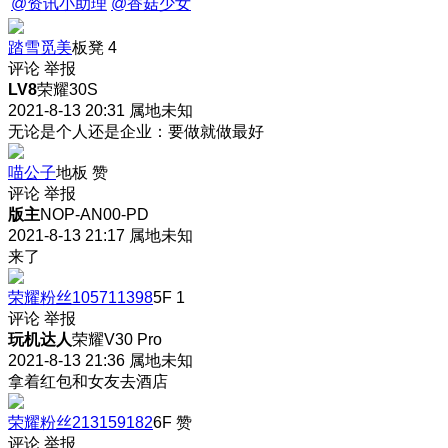
@资讯小助理
@香菇少女
踏雪觅美
板凳
4
评论
举报
LV8
荣耀30S
2021-8-13 20:31
属地未知
无论是个人还是企业：要做就做最好
喵公子
地板
赞
评论
举报
版主
NOP-AN00-PD
2021-8-13 21:17
属地未知
来了
荣耀粉丝105711398
5F
1
评论
举报
玩机达人
荣耀V30 Pro
2021-8-13 21:36
属地未知
拿着红包和女友去酒店
荣耀粉丝213159182
6F
赞
评论
举报