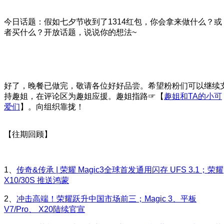
今日话题：假如七夕节收到了1314红包，你会拿来做什么？或
者买什么？开放话题，说说你的想法~
好了，晚餐已做完，敬请各位好好品尝。希望粉粉们可以继续
持趣姐，在评论区为趣姐应援。趣姐指路☞【
趣姐和TA的小可
爱们
】。向组织靠拢！
【往期回顾】
1、
传奇&传承 | 荣耀 Magic3全球首发通用闪存 UFS 3.1；荣耀
X10/30S 推送鸿蒙
2、
冲击高端！荣耀跃升中国市场前三；Magic 3、平板
V7/Pro、 X20陆续官宣