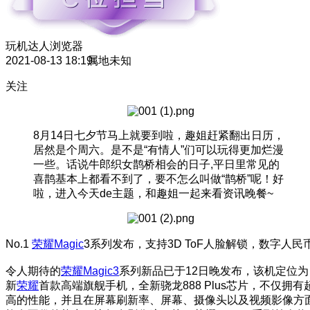
玩机达人
浏览器
2021-08-13 18:19
属地未知
关注
8月14日七夕节马上就要到啦，趣姐赶紧翻出日历，
居然是个周六。是不是“有情人”们可以玩得更加烂漫
一些。话说牛郎织女鹊桥相会的日子,平日里常见的
喜鹊基本上都看不到了，要不怎么叫做“鹊桥”呢！好
啦，进入今天de主题，和趣姐一起来看资讯晚餐~
No.1
荣耀Magic
3系列发布，支持3D ToF人脸解锁，数字人民
令人期待的
荣耀Magic3
系列新品已于12日晚发布，该机定位为
新
荣耀
首款高端旗舰手机，全新骁龙888 Plus芯片，不仅拥有
高的性能，并且在屏幕刷新率、屏幕、摄像头以及视频影像方