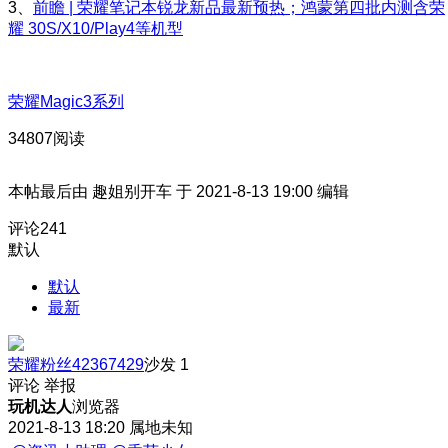
3、
前瞻 | 荣耀笔记本锐龙新品最新预热；鸿蒙第四批内测含荣
耀 30S/X10/Play4等机型
荣耀Magic3系列
34807阅读
本帖最后由 趣姐别开车 于 2021-8-13 19:00 编辑
评论
241
默认
默认
最新
荣耀粉丝42367429
沙发
1
评论
举报
玩机达人
浏览器
2021-8-13 18:20
属地未知