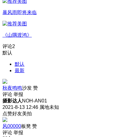
暴风雨即将来临
《山隅渡鸿》
评论
2
默认
默认
最新
秋夜鸣鸣
沙发
赞
评论
举报
摄影达人
NOH-AN01
2021-8-13 12:46
属地未知
点赞好友美拍
风00000
板凳
赞
评论
举报