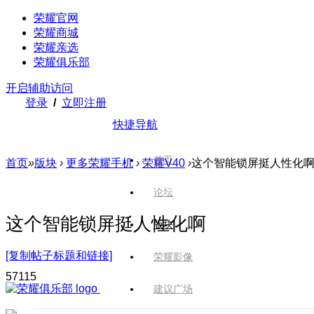
荣耀官网
荣耀商城
荣耀亲选
荣耀俱乐部
开启辅助访问
登录
/
立即注册
快捷导航
首页
首页
»
版块
›
更多荣耀手机
›
荣耀V40
›
这个智能锁屏挺人性化
论坛
这个智能锁屏挺人性化啊
版块
[复制帖子标题和链接]
荣耀影像
571
15
建议广场