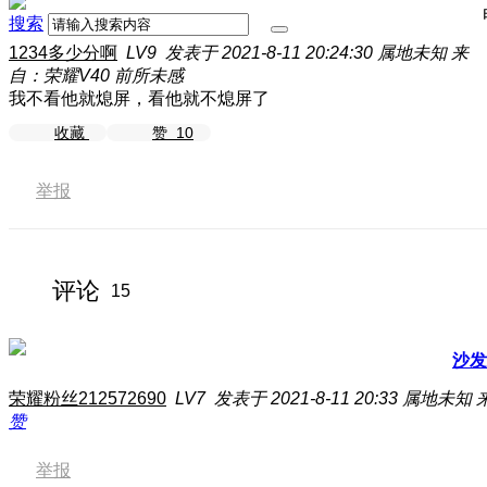
搜索
1234多少分啊
LV9
发表于 2021-8-11 20:24:30
属地未知
来
自：荣耀V40 前所未感
我不看他就熄屏，看他就不熄屏了
收藏
赞
10
举报
评论
15
沙发
荣耀粉丝212572690
LV7
发表于 2021-8-11 20:33
属地未知
赞
举报