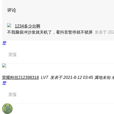
评论
1234多少分啊
不我脑袋冲沙发就关机了，看抖音暂停就不锁屏
发表于 2021
赞
举报
荣耀粉丝212398318
LV7
发表于 2021-8-12 03:45
属地未知
赞
举报