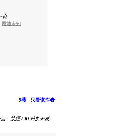
评论
7
属地未知
5
楼
只看该作者
自：荣耀V40 前所未感