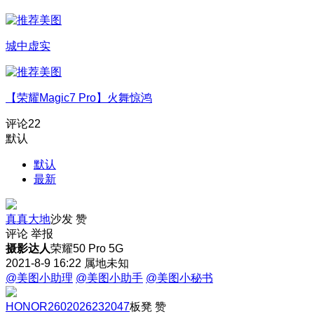
城中虚实
【荣耀Magic7 Pro】火舞惊鸿
评论
22
默认
默认
最新
真真大地
沙发
赞
评论
举报
摄影达人
荣耀50 Pro 5G
2021-8-9 16:22
属地未知
@美图小助理
@美图小助手
@美图小秘书
HONOR2602026232047
板凳
赞