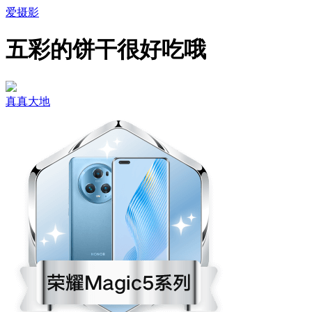
爱摄影
五彩的饼干很好吃哦
真真大地