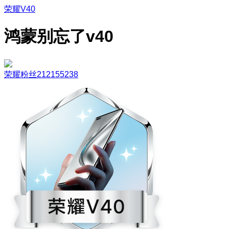
荣耀V40
鸿蒙别忘了v40
荣耀粉丝212155238