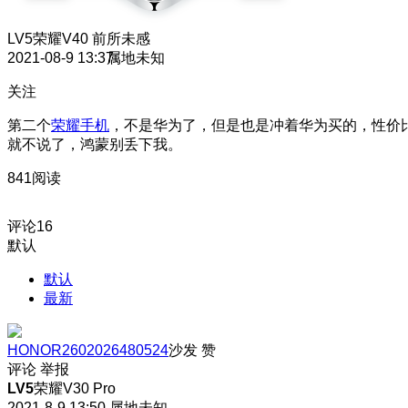
LV5
荣耀V40 前所未感
2021-08-9 13:37
属地未知
关注
第二个
荣耀手机
，不是华为了，但是也是冲着华为买的，性价
就不说了，鸿蒙别丢下我。
841阅读
评论
16
默认
默认
最新
HONOR2602026480524
沙发
赞
评论
举报
LV5
荣耀V30 Pro
2021-8-9 13:50
属地未知