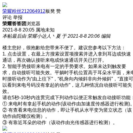
荣耀粉丝212064912
板凳
赞
评论
举报
荣耀答答团
浏览器
2021-8-8 20:05
属地未知
本帖最后由 荣耀小达人丶夏 于 2021-8-8 20:06 编辑
楼主您好，很抱歉给您带来不便了。建议您参考以下方法：
1. 点击设置，在最上方搜索设置项搜索并进入拿到耳边或快速
通话，再次确认接听来电或快速通话开关已打开。
2. 智能手势接听来电有一定的手势要求。如果未达到触发要
求，自动接听可能失效。平躺时手机位置高于耳朵水平面，来
时接听动作为“由上往下”，“机身向内倾斜非向外倾斜”，“直接
以看到来电号码没有拿起的动作”，这几种情况自动接听可能失
效。
请在5秒-10秒内连贯完成下列动作以便正常触发自动接听功能
① 来电时有拿起手机的动作(该动作由加速度传感器进行检测)
② 有查看来电信息的动作，即让手机从水平变为竖立状态（该
动作由陀螺仪检测）。
③ 有靠近耳朵的动作（该动作由光传感器进行检测）。