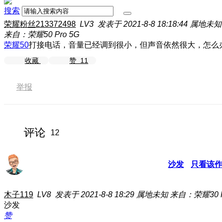
搜索
荣耀粉丝213372498
LV3
发表于 2021-8-8 18:18:44
属地未知
来自：荣耀50 Pro 5G
荣耀50
打接电话，音量已经调到很小，但声音依然很大，怎么
收藏
赞
11
举报
评论
12
沙发
只看该
木子119
LV8
发表于 2021-8-8 18:29
属地未知
来自：荣耀30 P
沙发
赞