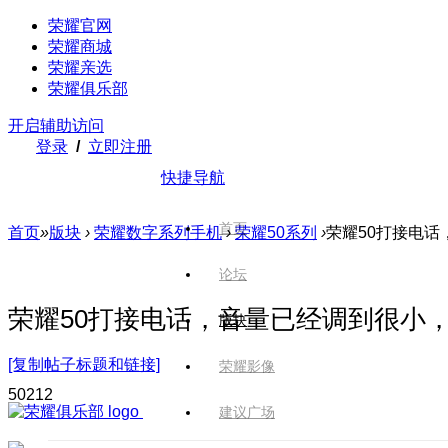
荣耀官网
荣耀商城
荣耀亲选
荣耀俱乐部
开启辅助访问
登录
/
立即注册
快捷导航
首页
首页
»
版块
›
荣耀数字系列手机
›
荣耀50系列
›
荣耀50打接电话
论坛
荣耀50打接电话，音量已经调到很小
版块
[复制帖子标题和链接]
荣耀影像
502
12
建议广场