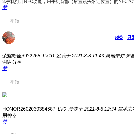
3.
手机打开NFC功能，用手机背部（后置镜头附近位置）的NFC区域触
赞
举报
8
楼
只
荣耀粉丝6922265
LV10
发表于 2021-8-8 11:43
属地未知
来
谢谢分享
赞
举报
HONOR2602039384687
LV9
发表于 2021-8-8 12:34
属地未
用神器
赞