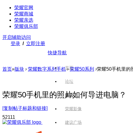
荣耀官网
荣耀商城
荣耀亲选
荣耀俱乐部
开启辅助访问
登录
/
立即注册
快捷导航
首页
首页
»
版块
›
荣耀数字系列手机
›
荣耀50系列
›
荣耀50手机里的
论坛
荣耀50手机里的照片如何导进电脑？
版块
[复制帖子标题和链接]
荣耀影像
521
11
建议广场