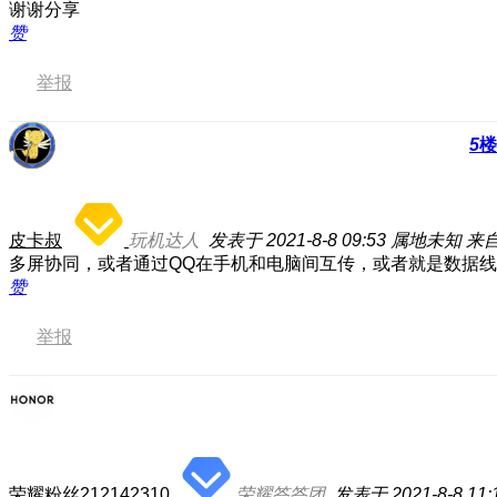
谢谢分享
赞
举报
5
楼
皮卡叔
玩机达人
发表于 2021-8-8 09:53
属地未知
来自
多屏协同，或者通过QQ在手机和电脑间互传，或者就是数据
赞
举报
荣耀粉丝212142310
荣耀答答团
发表于 2021-8-8 11: