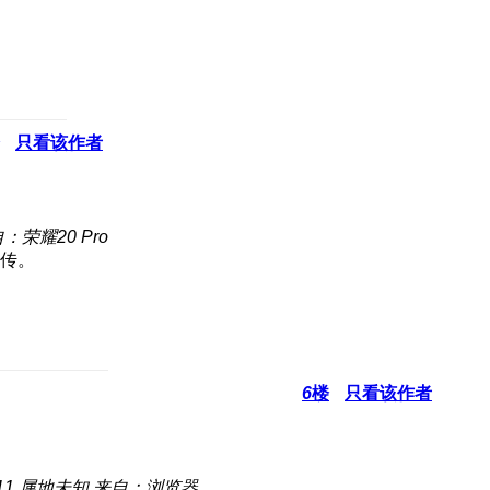
只看该作者
：荣耀20 Pro
线传。
6
楼
只看该作者
11
属地未知
来自：浏览器