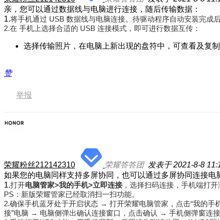
亲，您可以通过数据线与电脑进行连接，随后传输数据：
1.
将
手机
通过 USB 数据线与电脑连接。待驱动程序自动安装完成
2.
在
手机
上选择合适的 USB 连接模式，即可进行数据互传：
选择传输照片，在电脑上新出现的盘符中，可查看及复制
赞
举报
荣耀粉丝212142310
荣耀答答团
发表于 2021-8-8 11:
如果您的电脑同样支持多屏协同，也可以通过多屏协同连接电
1.
打开
电脑管家>我的手机>立即连接
，选择扫码连接，手机端打开
PS：
新版荣耀管家已经取消扫一扫功能。
2.
确保手机蓝牙处于开启状态 → 打开荣耀电脑管家，点击“我的手机
接”电脑 → 电脑侧弹出确认连接窗口，点击确认 → 手机侧弹窗