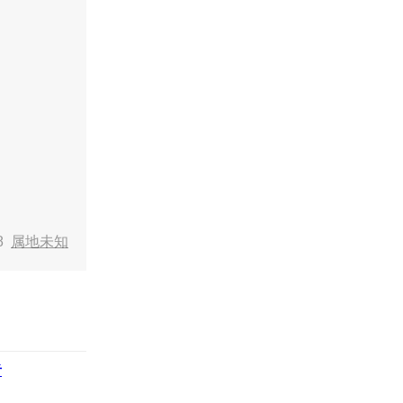
58
属地未知
者