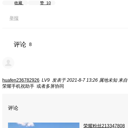
收藏
赞
10
举报
评论
8
huafen236782926
LV9
发表于 2021-8-7 13:26
属地未知
来自
荣耀手机祝助手 或者多屏协同
评论
荣耀粉丝213347808