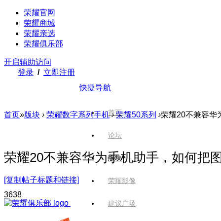
荣耀官网
荣耀商城
荣耀亲选
荣耀俱乐部
开启辅助访问
登录
/
立即注册
快捷导航
首页
首页
»
版块
›
荣耀数字系列手机
›
荣耀50系列
›
荣耀20不兼容
论坛
荣耀20不兼容华为手机助手，如何把
版块
[复制帖子标题和链接]
荣耀影像
363
8
建议广场