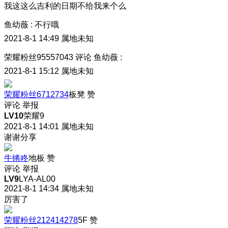
我这这么吉利的日期不给我来个么
鱼幼薇
:
不行哦
2021-8-1 14:49
属地未知
荣耀粉丝95557043
评论
鱼幼薇
:
2021-8-1 15:12
属地未知
荣耀粉丝6712734
板凳
赞
评论
举报
LV10
荣耀9
2021-8-1 14:01
属地未知
谢谢分享
牛锵咚
地板
赞
评论
举报
LV9
LYA-AL00
2021-8-1 14:34
属地未知
厉害了
荣耀粉丝212414278
5F
赞