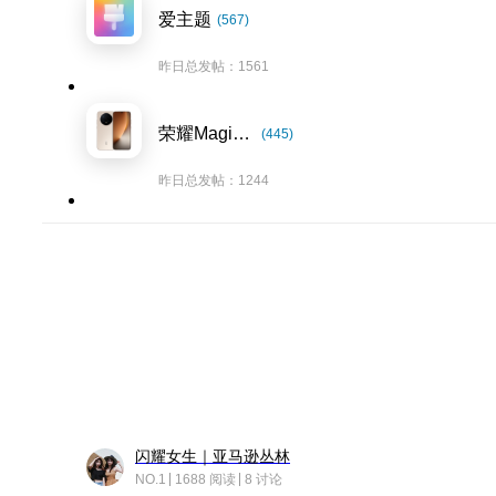
爱主题
(567)
昨日总发帖：1561
荣耀Magic8系列
(445)
昨日总发帖：1244
闪耀女生｜亚马逊丛林
NO.1
1688 阅读
8 讨论