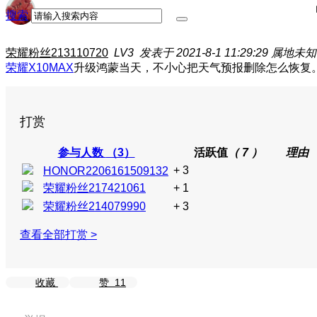
搜索
荣耀粉丝213110720
LV3
发表于 2021-8-1 11:29:29
属地未知
荣耀X10MAX
升级鸿蒙当天，不小心把天气预报删除怎么恢复
打赏
参与人数
（3）
活跃值
（ 7 ）
理由
+ 3
HONOR2206161509132
荣耀粉丝217421061
+ 1
荣耀粉丝214079990
+ 3
查看全部打赏 >
收藏
赞
11