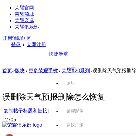
荣耀官网
荣耀商城
荣耀亲选
荣耀俱乐部
开启辅助访问
登录
/
立即注册
快捷导航
首页
首页
»
版块
›
更多荣耀手机
›
荣耀X20系列
›
误删除天气预报删
论坛
误删除天气预报删除怎么恢复
版块
[复制帖子标题和链接]
荣耀影像
1270
5
建议广场