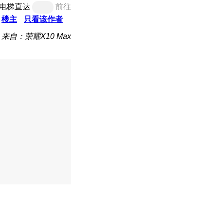
电梯直达
前往
楼主
只看该作者
来自：荣耀X10 Max
。