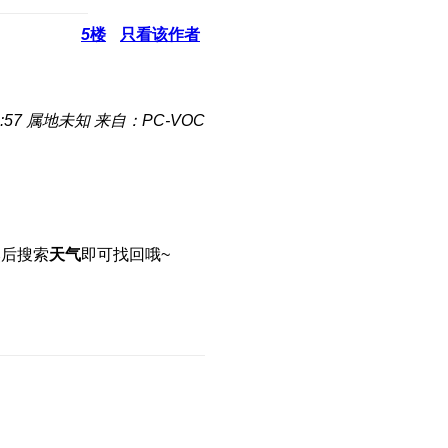
5
楼
只看该作者
:57
属地未知
来自：PC-VOC
然后搜索
天气
即可找回哦~