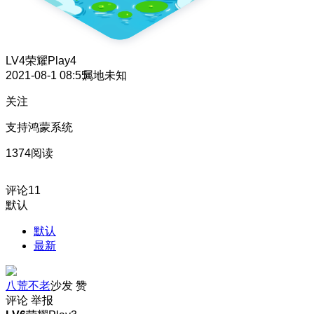
LV4
荣耀Play4
2021-08-1 08:55
属地未知
关注
支持鸿蒙系统
1374阅读
评论
11
默认
默认
最新
八荒不老
沙发
赞
评论
举报