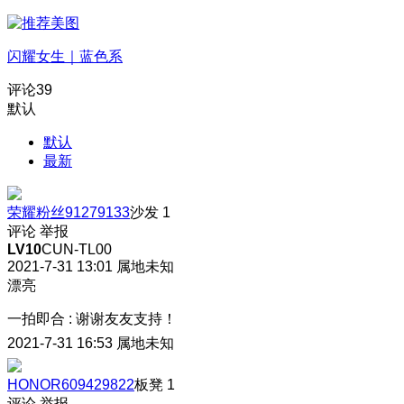
闪耀女生｜蓝色系
评论
39
默认
默认
最新
荣耀粉丝91279133
沙发
1
评论
举报
LV10
CUN-TL00
2021-7-31 13:01
属地未知
漂亮
一拍即合
:
谢谢友友支持！
2021-7-31 16:53
属地未知
HONOR609429822
板凳
1
评论
举报