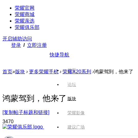
荣耀官网
荣耀商城
荣耀亲选
荣耀俱乐部
开启辅助访问
登录
/
立即注册
快捷导航
首页
首页
»
版块
›
更多荣耀手机
›
荣耀X20系列
›
鸿蒙驾到，他来了
论坛
鸿蒙驾到，他来了
版块
[复制帖子标题和链接]
荣耀影像
347
0
建议广场