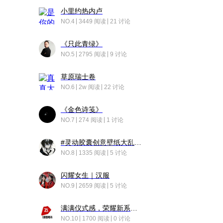
小里约热内卢
NO.4
3449 阅读
21 讨论
《只此青绿》
NO.5
2795 阅读
9 讨论
草原瑞士卷
NO.6
2w 阅读
22 讨论
《金色诗笺》
NO.7
274 阅读
1 讨论
#灵动胶囊创意壁纸大乱斗#脑洞不限形式，灵感不分边界，体验追赛的快乐！
NO.8
1335 阅读
5 讨论
闪耀女生｜汉服
NO.9
2659 阅读
5 讨论
满满仪式感，荣耀新系统增加了个升级故事
NO.10
1700 阅读
0 讨论