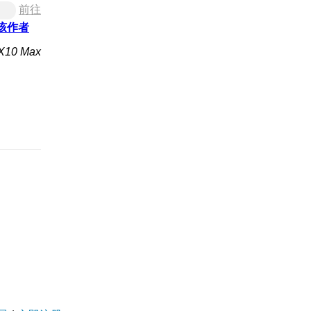
前往
该作者
0 Max