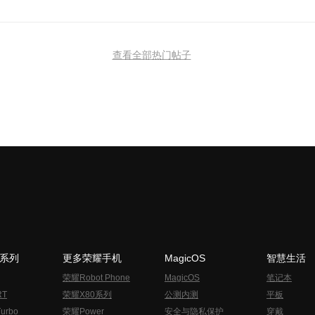
查看全部热门帖子
N系列
更多荣耀手机
MagicOS
智慧生活
荣耀Robot Phone
MagicOS
笔记本
RT
荣耀X80系列
公测内测
平板
urbo
荣耀Power
安全与隐私保护
穿戴