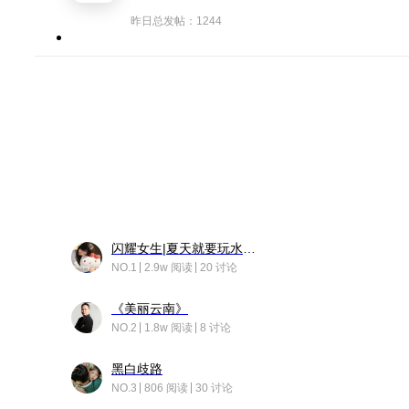
昨日总发帖：1244
闪耀女生|夏天就要玩水！！
NO.1
2.9w 阅读
20 讨论
《美丽云南》
NO.2
1.8w 阅读
8 讨论
黑白歧路
NO.3
806 阅读
30 讨论