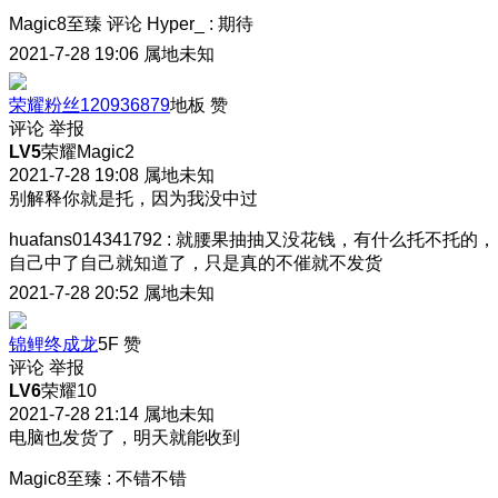
Magic8至臻
评论
Hyper_
:
期待
2021-7-28 19:06
属地未知
荣耀粉丝120936879
地板
赞
评论
举报
LV5
荣耀Magic2
2021-7-28 19:08
属地未知
别解释你就是托，因为我没中过
huafans014341792
:
就腰果抽抽又没花钱，有什么托不托的，
自己中了自己就知道了，只是真的不催就不发货
2021-7-28 20:52
属地未知
锦鲤终成龙
5F
赞
评论
举报
LV6
荣耀10
2021-7-28 21:14
属地未知
电脑也发货了，明天就能收到
Magic8至臻
:
不错不错