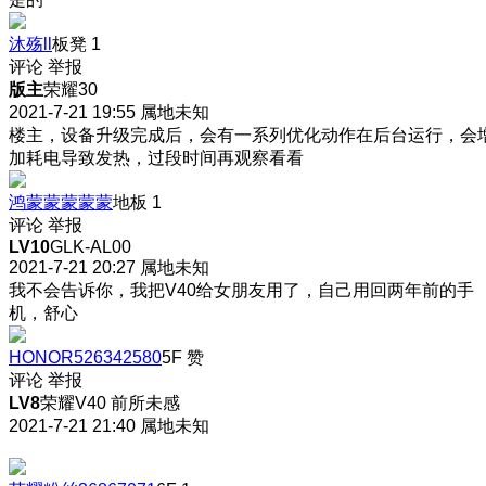
沐殇ll
板凳
1
评论
举报
版主
荣耀30
2021-7-21 19:55
属地未知
楼主，设备升级完成后，会有一系列优化动作在后台运行，会
加耗电导致发热，过段时间再观察看看
鸿蒙蒙蒙蒙蒙
地板
1
评论
举报
LV10
GLK-AL00
2021-7-21 20:27
属地未知
我不会告诉你，我把V40给女朋友用了，自己用回两年前的手
机，舒心
HONOR526342580
5F
赞
评论
举报
LV8
荣耀V40 前所未感
2021-7-21 21:40
属地未知