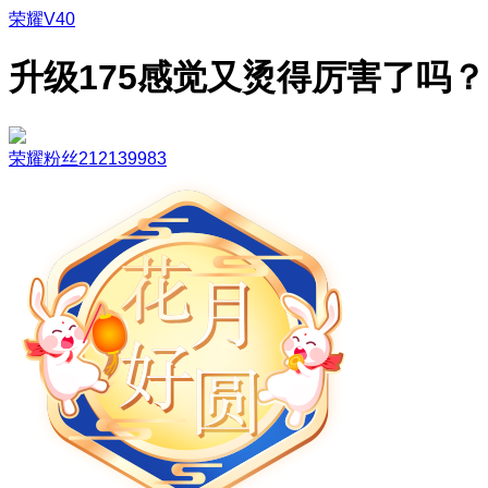
荣耀V40
升级175感觉又烫得厉害了吗？
荣耀粉丝212139983