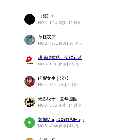
《暮汀》
NO.1
1.6w 阅读
10 讨论
单杠表演
NO.2
4971 阅读
30 讨论
满满仪式感，荣耀新系统增加了个升级故事
NO.3
1081 阅读
0 讨论
闪耀女生｜汉服
NO.4
344 阅读
4 讨论
光影秋千，童年圆圈
NO.5
3.6w 阅读
14 讨论
荣耀MagicOS11和Magic10之间直观的区别是啥呢？
NO.6
4848 阅读
4 讨论