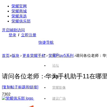
荣耀官网
荣耀商城
荣耀亲选
荣耀俱乐部
开启辅助访问
登录
/
立即注册
快捷导航
首页
首页
»
版块
›
更多荣耀手机
›
荣耀Play5系列
›
请问各位老师：华
论坛
请问各位老师：华为手机助手11在哪
版块
[复制帖子标题和链接]
荣耀影像
730
2
建议广场