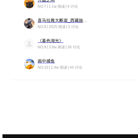
方圆之间
NO.7
1.1w 阅读
4 讨论
喜马拉雅大断崖_西藏旅行日记
NO.8
2025 阅读
5 讨论
《暮色湖光》
NO.9
3.8w 阅读
36 讨论
画中捕鱼
NO.10
1.4w 阅读
44 讨论