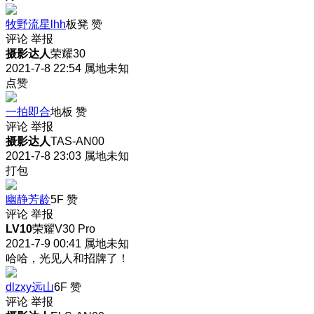
牧野流星lhh
板凳
赞
评论
举报
摄影达人
荣耀30
2021-7-8 22:54
属地未知
点赞
一拍即合
地板
赞
评论
举报
摄影达人
TAS-AN00
2021-7-8 23:03
属地未知
打包
幽静芳龄
5F
赞
评论
举报
LV10
荣耀V30 Pro
2021-7-9 00:41
属地未知
哈哈，光见人和招牌了！
dlzxy远山
6F
赞
评论
举报