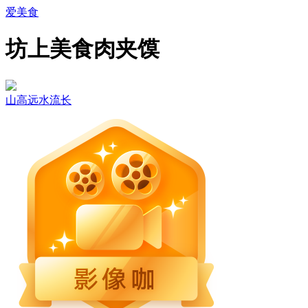
爱美食
坊上美食肉夹馍
山高远水流长