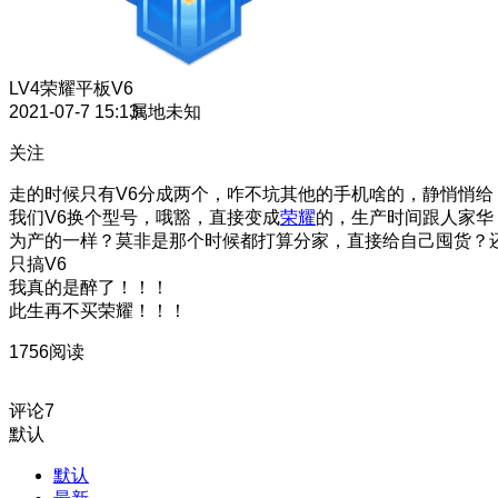
LV4
荣耀平板V6
2021-07-7 15:13
属地未知
关注
走的时候只有V6分成两个，咋不坑其他的手机啥的，静悄悄给
我们V6换个型号，哦豁，直接变成
荣耀
的，生产时间跟人家华
为产的一样？莫非是那个时候都打算分家，直接给自己囤货？
只搞V6
我真的是醉了！！！
此生再不买荣耀！！！
1756阅读
评论
7
默认
默认