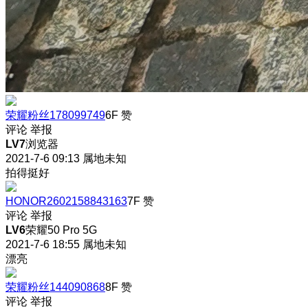
荣耀粉丝178099749
6F
赞
评论
举报
LV7
浏览器
2021-7-6 09:13
属地未知
拍得挺好
HONOR2602158843163
7F
赞
评论
举报
LV6
荣耀50 Pro 5G
2021-7-6 18:55
属地未知
漂亮
荣耀粉丝144090868
8F
赞
评论
举报