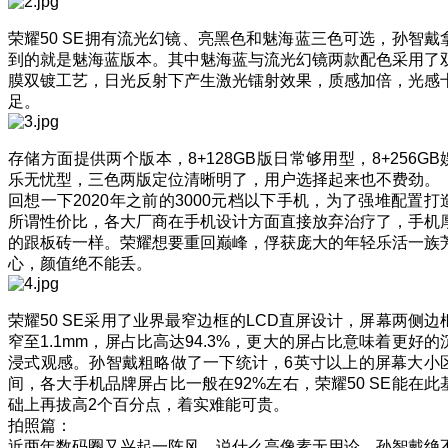
荣耀50 SE拥有流光幻镜、亮黑色和魅海蓝三色可选，孙智戴
到的就是魅海蓝版本。其中魅海蓝与流光幻镜两款配色采用了
膜双镀工艺，日光反射下产生激光镭射效果，质感加倍，光感
足。
存储方面提供两个版本，8+128GB版日常够用型，8+256GB
乐无忧型，三色两版定位清晰明了，用户选择起来也不费劲。
回想一下2020年之前的3000元档以下手机，为了强堆配置打
所谓性价比，各大厂商在手机设计方面直接放弃治疗了，手机
的跟板砖一样。荣耀想要重回巅峰，俘获庞大的年轻乐活一族
心，颜值绝不能丢。
荣耀50 SE采用了业界最窄边框的LCD直屏设计，屏幕两侧边
窄至1.1mm，屏占比高达94.3%，更大的屏占比意味着更好的
浸式观感。孙智戴粗略做了一下统计，6英寸以上的屏幕大小
间，各大手机品牌屏占比一般在92%左右，荣耀50 SE能在此
础上再拔高2个百分点，着实难能可贵。
拍照篇：
近两年数码圈又兴起一阵风，说什么高像素无用论，孙智戴绝