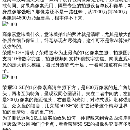
敢苟同。如果高像素无用，隔壁专业的拍摄设备单反和微单，
身成像够强吧？那像素还不是一路狂奔，从2000万到2400万
再飙到4800万乃至更高，根本停不下来。
高像素意味着什么，意味着拍出的照片就是清晰，尤其是放大
倍后在细节保留上，纤毫毕现占尽优势，这个可不是靠AI算法
以弥补的。
荣耀50 SE搭载了荣耀迄今为止最高的1亿像素主摄，拍摄图
支持10倍数字变焦，拍摄视频则支持6倍数字变焦。肉眼直观
见的庞大镜头模组，嚣张外露霸气十足，一看就知道有两把
子。
荣耀50 SE的1亿像素高清主摄下方，是800万像素的超广角
头，两者互为犄角，呈现双同心圆设计。夹在二者中间的，左
是200万像素的微距镜头，右侧是闪光灯，对称式设计堪称强
症、处女座的福音，用荣耀50 SE“双眼”去记录这个精彩世界
拍的更清晰，看的更广阔。
为了测试这颗1亿主摄实拍效果如何，孙智戴来到青岛西海岸
区唐岛湾公园网红打卡点，看看荣耀50 SE的摄像头究竟有多