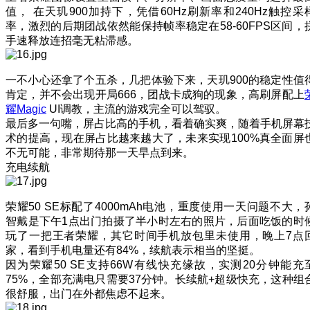
值， 在天玑900加持下，凭借60Hz刷新率和240Hz触控采
率，激烈的后期团战依然能保持帧率稳定在58-60FPS区间，
手速释放连招毫无粘滞感。
一不小心还拿了个五杀，几把体验下来，天玑900的稳定性值
肯定，并不会出现开局666，团战卡成狗的现象，高刷屏配上
耀Magic
UI调教，主流的游戏完全可以驾驭。
最后多一句嘴，屏占比高的手机，看着确实爽，随着手机屏幕
术的提高，现在屏占比越来越大了，未来实现100%真全面屏
不无可能，非常期待那一天早点到来。
充电续航
荣耀50 SE标配了4000mAh电池，重度使用一天问题不大，
智戴是下午1点出门拍摄了半小时左右的照片，后面吃饭的时
玩了一把王者荣耀，其它时间手机放包里未使用，晚上7点
家，看到手机电量还有84%，续航表示相当的坚挺。
因为荣耀50 SE支持66W有线快充缘故，实测20分钟能充
75%，全部充满电只需要37分钟。长续航+超级快充，这种组
很舒服，出门在外都焦虑不起来。