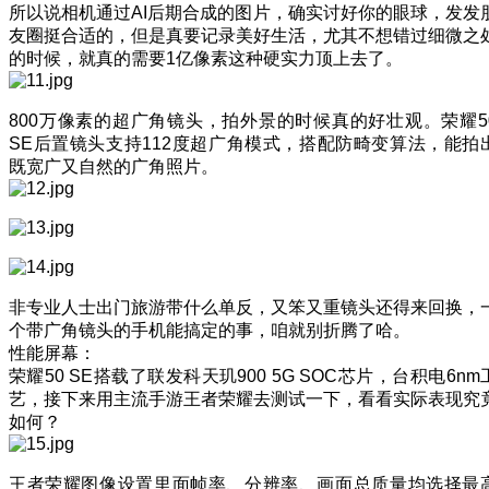
所以说相机通过AI后期合成的图片，确实讨好你的眼球，发发
友圈挺合适的，但是真要记录美好生活，尤其不想错过细微之
的时候，就真的需要1亿像素这种硬实力顶上去了。
800万像素的超广角镜头，拍外景的时候真的好壮观。荣耀5
SE后置镜头支持112度超广角模式，搭配防畸变算法，能拍
既宽广又自然的广角照片。
非专业人士出门旅游带什么单反，又笨又重镜头还得来回换，
个带广角镜头的手机能搞定的事，咱就别折腾了哈。
性能屏幕：
荣耀50 SE搭载了联发科天玑900 5G SOC芯片，台积电6nm
艺，接下来用主流手游王者荣耀去测试一下，看看实际表现究
如何？
王者荣耀图像设置里面帧率、分辨率、画面总质量均选择最