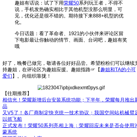
趣姐有话说：试了下用
荣耀50
系列玩王者，不得不
说，手机发热确实相比于其他机型没那么明显，可
见，优化还是很不错的。期待接下来888+机型的优
化。
今日话题：看了革命者、1921的小伙伴来评论区留
下电影最让你触动的情节、画面、台词吧，趣姐有奖
哦
好了，晚餐已做完，敬请各位好好品尝。希望粉粉们可以继续
持趣姐，在评论区为趣姐应援。趣姐指路☞【
趣姐和TA的小可
爱们
】。向组织靠拢！
【往期推荐】
相信光！荣耀新增后台安装系统功能；下半年，荣耀每月推出
品
又V5了！各厂商制定快充统一技术协议；我国空间站机械臂
以抓飞船
正式发布！荣耀50系列亮相上海；荣耀回应未来是否会使用
蒙系统