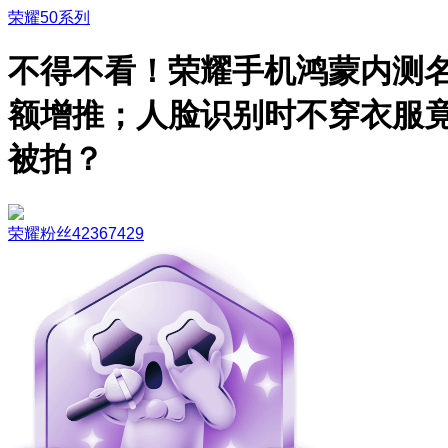
荣耀50系列
不得不看！荣耀手机鸿蒙内测
额增推；人脸识别时不穿衣服
被拍？
荣耀粉丝42367429