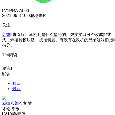
LV1
PRA-AL00
2021-06-8 10:03
属地未知
关注
荣耀
8青春版，耳机孔是什么型号的。焊接接口可否改成排线
式，焊接转模块话，按扣装置。有没有在改机的兄弟姐妹们指
指导。
194阅读
评论
1
默认
默认
最新
威振八荒
沙发
赞
评论
举报
LV10
荣耀V8