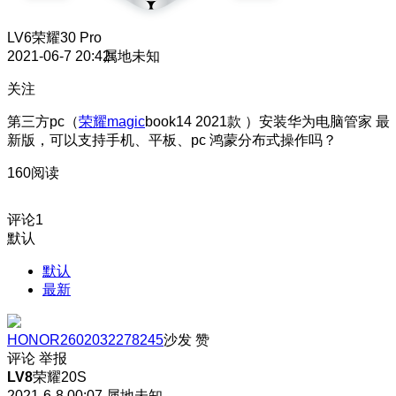
LV6
荣耀30 Pro
2021-06-7 20:42
属地未知
关注
第三方pc（
荣耀magic
book14 2021款 ）安装华为电脑管家 最
新版，可以支持手机、平板、pc 鸿蒙分布式操作吗？
160阅读
评论
1
默认
默认
最新
HONOR2602032278245
沙发
赞
评论
举报
LV8
荣耀20S
2021-6-8 00:07
属地未知