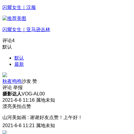
闪耀女生｜汉服
闪耀女生｜亚马逊丛林
评论
4
默认
默认
最新
秋夜鸣鸣
沙发
赞
评论
举报
摄影达人
VOG-AL00
2021-6-6 11:16
属地未知
漂亮美拍点赞
山河美如画
:
谢谢好友点赞！上午好！
2021-6-6 11:21
属地未知