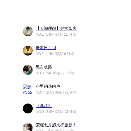
【人间理想】寻常烟火
NO.1
1.8w 阅读
11 讨论
珠海日月贝
NO.2
1.4w 阅读
6 讨论
黑白歧路
NO.3
748 阅读
28 讨论
小里约热内卢
NO.4
2669 阅读
21 讨论
《暮汀》
NO.5
2.8w 阅读
13 讨论
荣耀七月超大杯更新！后台堆叠动画太丝滑！