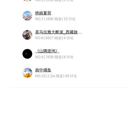
NO.6
1530 阅读
0 讨论
艳丽夏荷
NO.7
1699 阅读
15 讨论
喜马拉雅大断崖_西藏旅行日记
NO.8
6627 阅读
6 讨论
《山隅渡鸿》
NO.9
7658 阅读
8 讨论
画中捕鱼
NO.10
2.2w 阅读
49 讨论