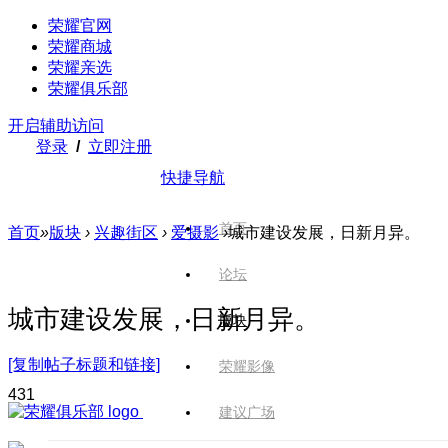
荣耀官网
荣耀商城
荣耀亲选
荣耀俱乐部
开启辅助访问
登录
/
立即注册
快捷导航
首页
首页
»
版块
›
兴趣街区
›
爱摄影
›
城市建设发展，日新月异。
论坛
城市建设发展，日新月异。
版块
[复制帖子标题和链接]
荣耀影像
43
1
建议广场