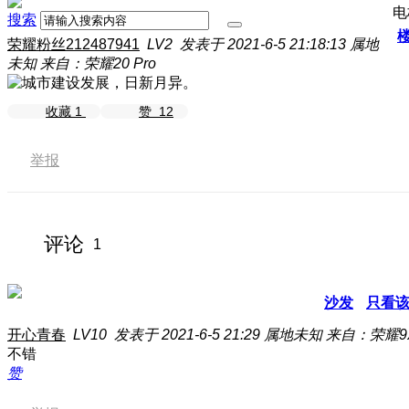
电
搜索
荣耀粉丝212487941
LV2
发表于 2021-6-5 21:18:13
属地
未知
来自：荣耀20 Pro
收藏
1
赞
12
举报
评论
1
沙发
只看
开心青春
LV10
发表于 2021-6-5 21:29
属地未知
来自：荣耀9X
不错
赞