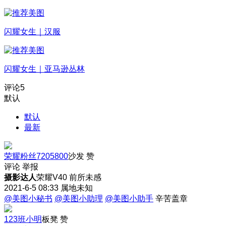
闪耀女生｜汉服
闪耀女生｜亚马逊丛林
评论
5
默认
默认
最新
荣耀粉丝7205800
沙发
赞
评论
举报
摄影达人
荣耀V40 前所未感
2021-6-5 08:33
属地未知
@美图小秘书
@美图小助理
@美图小助手
辛苦盖章
123班小明
板凳
赞