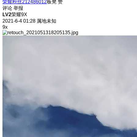
荣耀粉丝212486012
板凳
赞
评论
举报
LV2
荣耀9X
2021-6-4 01:28
属地未知
9x