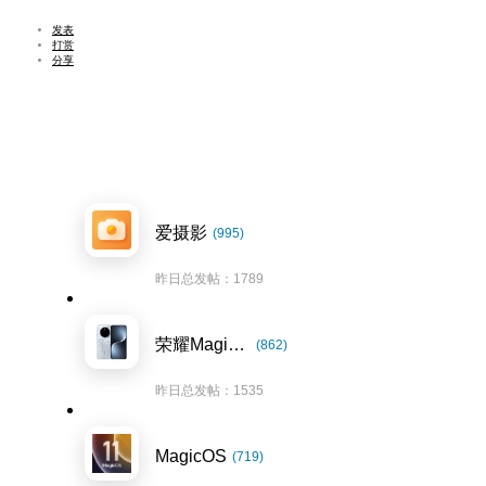
发表
打赏
分享
爱摄影
(995)
昨日总发帖：1789
荣耀Magic7系列
(862)
昨日总发帖：1535
MagicOS
(719)