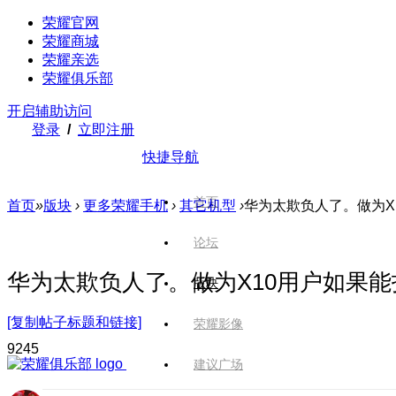
荣耀官网
荣耀商城
荣耀亲选
荣耀俱乐部
开启辅助访问
登录
/
立即注册
快捷导航
首页
首页
»
版块
›
更多荣耀手机
›
其它机型
›
华为太欺负人了。做为X1
论坛
华为太欺负人了。做为X10用户如果
版块
[复制帖子标题和链接]
荣耀影像
924
5
建议广场