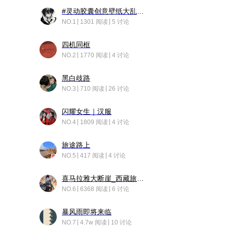
#灵动胶囊创意壁纸大乱斗#脑洞不限形式，灵感不分边界，体验追赛的快乐！
NO.1
1301 阅读
5 讨论
四机同框
NO.2
1770 阅读
4 讨论
黑白歧路
NO.3
710 阅读
26 讨论
闪耀女生｜汉服
NO.4
1809 阅读
4 讨论
旅途路上
NO.5
417 阅读
4 讨论
喜马拉雅大断崖_西藏旅行日记
NO.6
6368 阅读
6 讨论
暴风雨即将来临
NO.7
4.7w 阅读
10 讨论