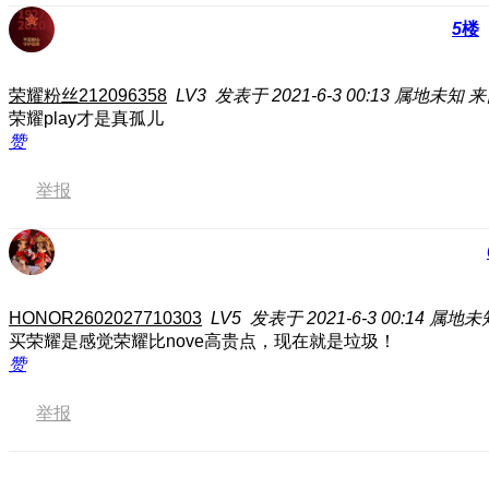
5
楼
荣耀粉丝212096358
LV3
发表于 2021-6-3 00:13
属地未知
来
荣耀play才是真孤儿
赞
举报
HONOR2602027710303
LV5
发表于 2021-6-3 00:14
属地未
买荣耀是感觉荣耀比nove高贵点，现在就是垃圾！
赞
举报