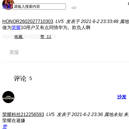
搜索
HONOR2602027710303
LV5
发表于 2021-6-2 23:33:48
属地
做为
荣耀
10用户又有点同情华为。欺负人啊
收藏
赞
11
举报
评论
5
沙发
荣耀粉丝212256593
LV5
发表于 2021-6-2 23:36
属地未知
来
荣耀在避嫌
赞