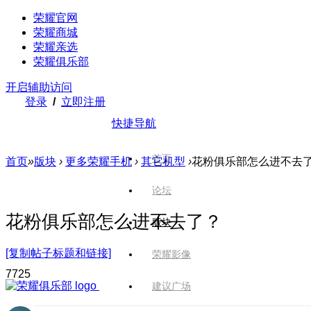
荣耀官网
荣耀商城
荣耀亲选
荣耀俱乐部
开启辅助访问
登录
/
立即注册
快捷导航
首页
首页
»
版块
›
更多荣耀手机
›
其它机型
›
花粉俱乐部怎么进不去
论坛
花粉俱乐部怎么进不去了？
版块
[复制帖子标题和链接]
荣耀影像
772
5
建议广场