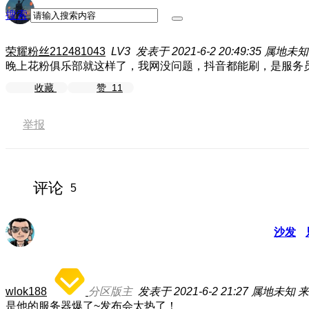
搜索
荣耀粉丝212481043
LV3
发表于 2021-6-2 20:49:35
属地未知
晚上花粉俱乐部就这样了，我网没问题，抖音都能刷，是服务
收藏
赞
11
举报
评论
5
沙发
wlok188
分区版主
发表于 2021-6-2 21:27
属地未知
来
是他的服务器爆了~发布会太热了！