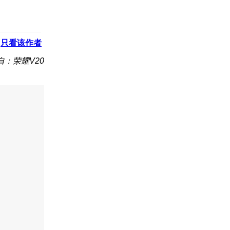
只看该作者
自：荣耀V20