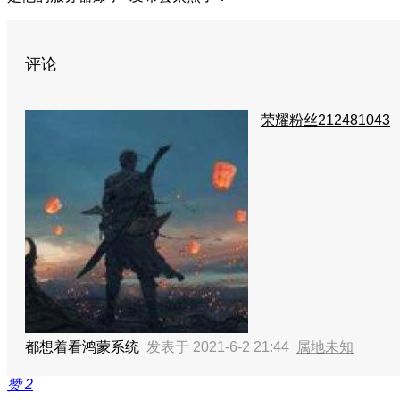
评论
荣耀粉丝212481043
都想着看鸿蒙系统
发表于 2021-6-2 21:44
属地未知
赞
2