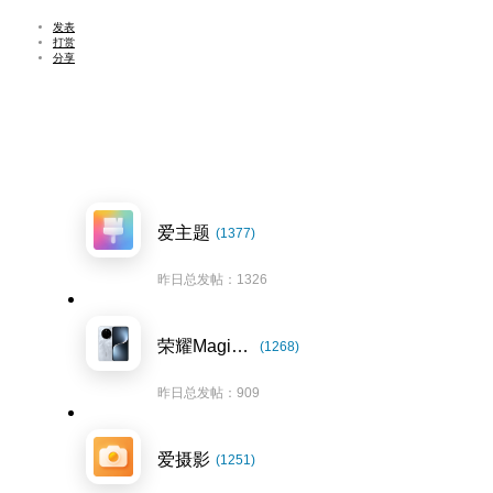
发表
打赏
分享
爱主题
(1377)
昨日总发帖：1326
荣耀Magic7系列
(1268)
昨日总发帖：909
爱摄影
(1251)