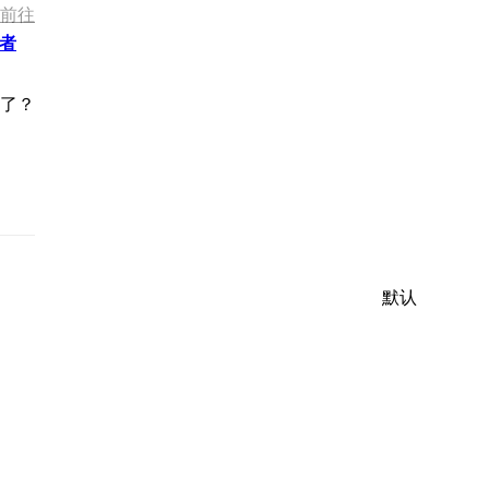
前往
者
默认