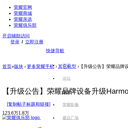
荣耀官网
荣耀商城
荣耀亲选
荣耀俱乐部
开启辅助访问
登录
/
立即注册
快捷导航
首页
首页
»
版块
›
更多荣耀手机
›
其它机型
›
【升级公告】荣耀品牌设备
论坛
【升级公告】荣耀品牌设备升级Harmon
版块
[复制帖子标题和链接]
荣耀影像
123.6万
1.8万
建议广场