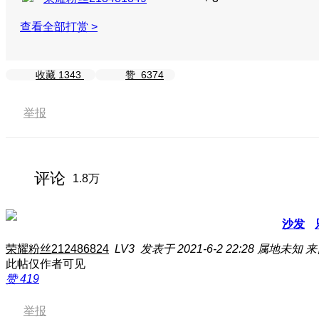
查看全部打赏 >
收藏
1343
赞
6374
举报
评论
1.8万
沙发
荣耀粉丝212486824
LV3
发表于 2021-6-2 22:28
属地未知
来
此帖仅作者可见
赞
419
举报