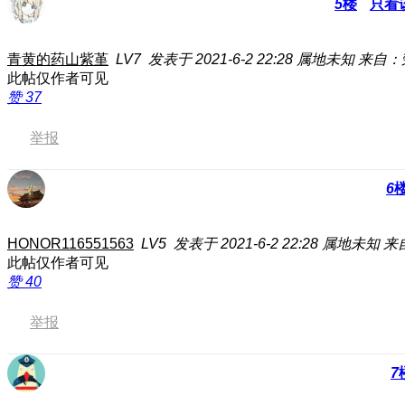
5
楼
只看
青黄的药山紫堇
LV7
发表于 2021-6-2 22:28
属地未知
来自：
此帖仅作者可见
赞
37
举报
6
HONOR116551563
LV5
发表于 2021-6-2 22:28
属地未知
来自
此帖仅作者可见
赞
40
举报
7