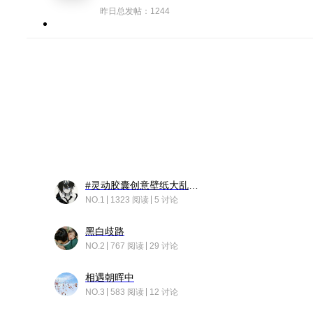
昨日总发帖：1244
#灵动胶囊创意壁纸大乱斗#脑洞不限形式，灵感不分边界，体验追赛的快乐！
NO.1
1323 阅读
5 讨论
黑白歧路
NO.2
767 阅读
29 讨论
相遇朝晖中
NO.3
583 阅读
12 讨论