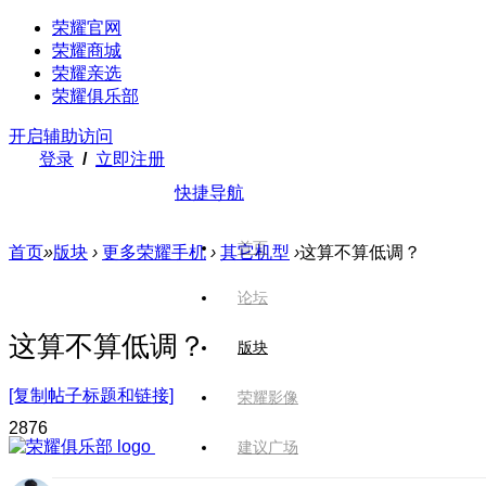
荣耀官网
荣耀商城
荣耀亲选
荣耀俱乐部
开启辅助访问
登录
/
立即注册
快捷导航
首页
首页
»
版块
›
更多荣耀手机
›
其它机型
›
这算不算低调？
论坛
这算不算低调？
版块
[复制帖子标题和链接]
荣耀影像
287
6
建议广场