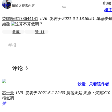
电梯
搜索
楼
荣耀粉丝178644141
LV6
发表于 2021-6-1 18:55:51
属地未知
如题
收藏
赞
11
举报
评论
6
沙发
只看该作者
枣一景
LV9
发表于 2021-6-1 22:30
属地未知
来自：荣耀X10
很低调
赞