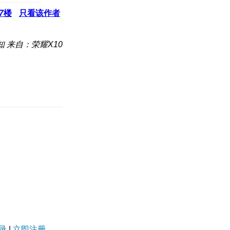
7
楼
只看该作者
知
来自：荣耀X10
录
|
立即注册