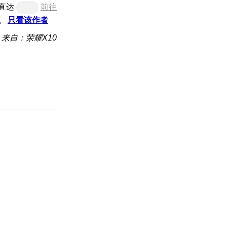
直达
前往
主
只看该作者
来自：荣耀X10