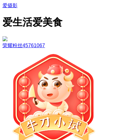
爱摄影
爱生活爱美食
荣耀粉丝45761067