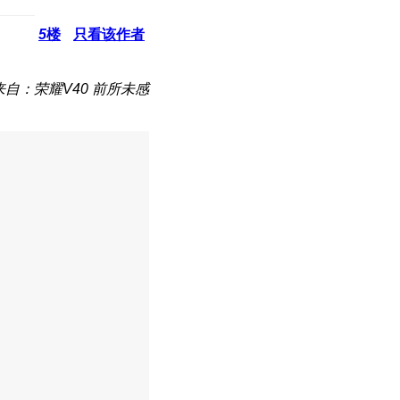
5
楼
只看该作者
来自：荣耀V40 前所未感