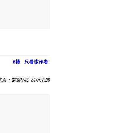
6
楼
只看该作者
来自：荣耀V40 前所未感