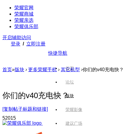
荣耀官网
荣耀商城
荣耀亲选
荣耀俱乐部
开启辅助访问
登录
/
立即注册
快捷导航
首页
首页
»
版块
›
更多荣耀手机
›
其它机型
›
你们的v40充电快？
论坛
你们的v40充电快？
版块
[复制帖子标题和链接]
荣耀影像
520
15
建议广场