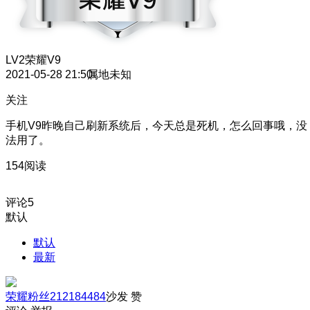
LV2
荣耀V9
2021-05-28 21:50
属地未知
关注
手机V9昨晚自己刷新系统后，今天总是死机，怎么回事哦，没
法用了。
154阅读
评论
5
默认
默认
最新
荣耀粉丝212184484
沙发
赞