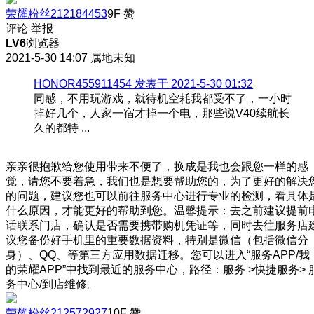
荣耀粉丝212184453
9F
赞
评论
举报
LV6
浏览器
2021-5-30 14:07
属地未知
HONOR455911454 发表于 2021-5-30 01:32
同感，不用玩游戏，就待机空耗我都受不了，一小时
掉好几个，人家一宿才掉一个电，那些说V40续航长
久的都特 ...
亲亲很抱歉给您使用带来不便了，换成是我也会跟您一样的感
觉，请您不要着急，我们也是想要帮助您的，为了更好的解决
的问题，建议您也可以前往服务中心进行专业的检测，看具体
什么原因，才能更好的帮助到您。温馨提示：去之前建议提前
话联系门店，确认是否需要携带购机凭证等，同时去往服务店
议您备份好手机里的重要数据资料，特别是微信（包括微信分
身）、QQ、等第三方应用数据迁移。您可以进入“服务APP/我
的荣耀APP”中找到最近的服务中心，路径：服务 >快捷服务> 
务中心/到店维修。
荣耀粉丝212572927
10F
赞