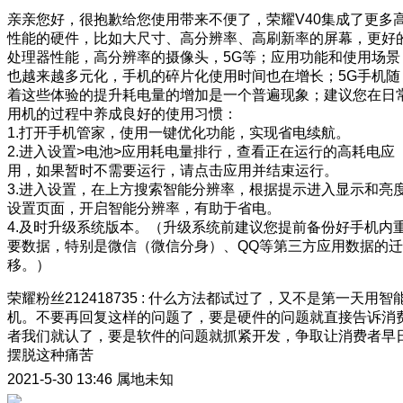
亲亲您好，很抱歉给您使用带来不便了，荣耀V40集成了更多
性能的硬件，比如大尺寸、高分辨率、高刷新率的屏幕，更好
处理器性能，高分辨率的摄像头，5G等；应用功能和使用场景
也越来越多元化，手机的碎片化使用时间也在增长；5G手机随
着这些体验的提升耗电量的增加是一个普遍现象；建议您在日
用机的过程中养成良好的使用习惯：
1.打开手机管家，使用一键优化功能，实现省电续航。
2.进入设置>电池>应用耗电量排行，查看正在运行的高耗电应
用，如果暂时不需要运行，请点击应用并结束运行。
3.进入设置，在上方搜索智能分辨率，根据提示进入显示和亮
设置页面，开启智能分辨率，有助于省电。
4.及时升级系统版本。（升级系统前建议您提前备份好手机内
要数据，特别是微信（微信分身）、QQ等第三方应用数据的迁
移。）
荣耀粉丝212418735
:
什么方法都试过了，又不是第一天用智
机。不要再回复这样的问题了，要是硬件的问题就直接告诉消
者我们就认了，要是软件的问题就抓紧开发，争取让消费者早
摆脱这种痛苦
2021-5-30 13:46
属地未知