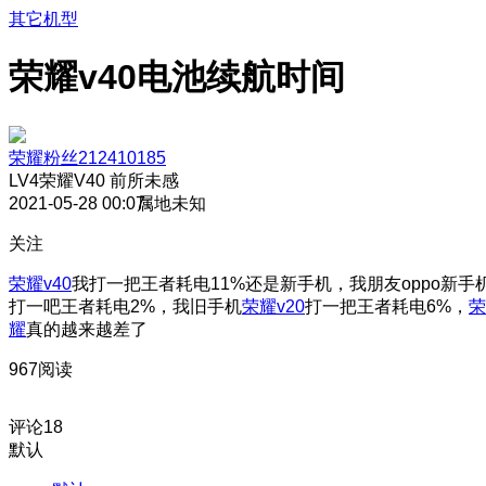
其它机型
荣耀v40电池续航时间
荣耀粉丝212410185
LV4
荣耀V40 前所未感
2021-05-28 00:07
属地未知
关注
荣耀v40
我打一把王者耗电11%还是新手机，我朋友oppo新手
打一吧王者耗电2%，我旧手机
荣耀v20
打一把王者耗电6%，
荣
耀
真的越来越差了
967阅读
评论
18
默认