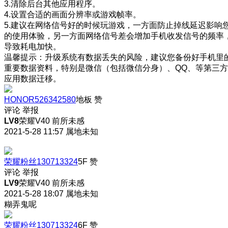
3.清除后台其他应用程序。
4.设置合适的画面分辨率或游戏帧率。
5.建议在网络信号好的时候玩游戏，一方面防止掉线延迟影响
的使用体验，另一方面网络信号差会增加手机收发信号的频率
导致耗电加快。
温馨提示：升级系统有数据丢失的风险，建议您备份好手机里
重要数据资料，特别是微信（包括微信分身）、QQ、等第三方
应用数据迁移。
HONOR526342580
地板
赞
评论
举报
LV8
荣耀V40 前所未感
2021-5-28 11:57
属地未知
荣耀粉丝130713324
5F
赞
评论
举报
LV9
荣耀V40 前所未感
2021-5-28 18:07
属地未知
糊弄鬼呢
荣耀粉丝130713324
6F
赞