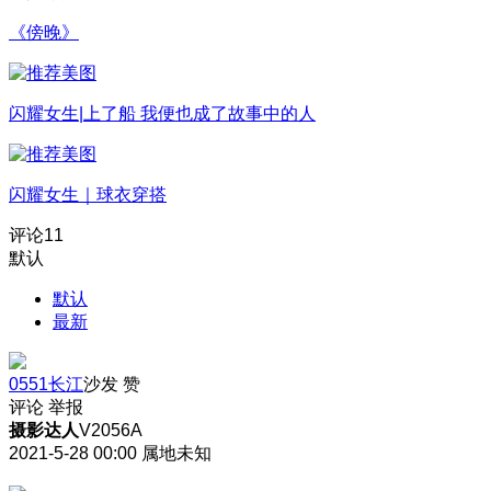
《傍晚》
闪耀女生|上了船 我便也成了故事中的人
闪耀女生｜球衣穿搭
评论
11
默认
默认
最新
0551长江
沙发
赞
评论
举报
摄影达人
V2056A
2021-5-28 00:00
属地未知