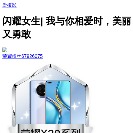
爱摄影
闪耀女生| 我与你相爱时，美丽
又勇敢
荣耀粉丝67926075