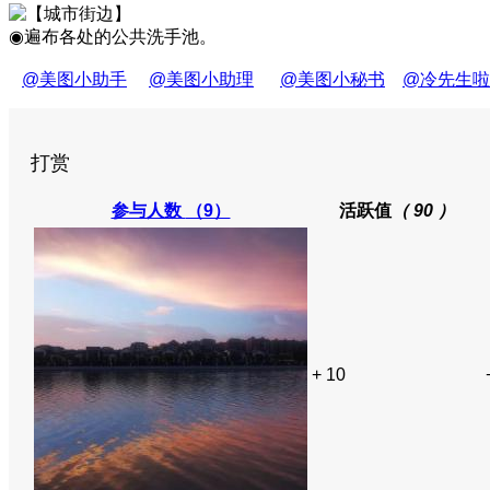
◉遍布各处的公共洗手池。
@美图小助手
@美图小助理
@美图小秘书
@冷先生啦
打赏
参与人数
（9）
活跃值
（ 90 ）
+ 10