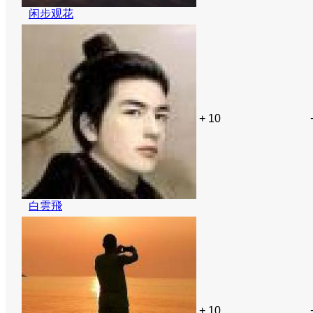
闲步观花
+ 10
白雲飛
+ 10