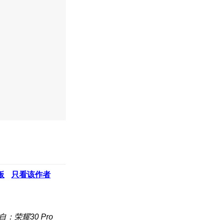
板
只看该作者
自：荣耀30 Pro