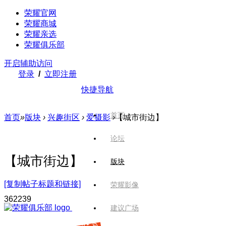
荣耀官网
荣耀商城
荣耀亲选
荣耀俱乐部
开启辅助访问
登录
/
立即注册
快捷导航
首页
首页
»
版块
›
兴趣街区
›
爱摄影
›
【城市街边】
论坛
【城市街边】
版块
[复制帖子标题和链接]
荣耀影像
3622
39
建议广场