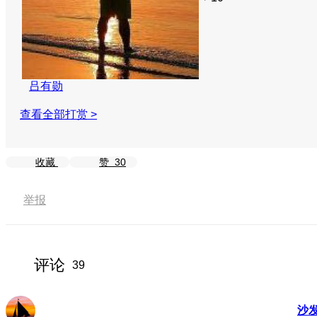
吕有勋
查看全部打赏 >
收藏
赞
30
举报
评论
39
沙