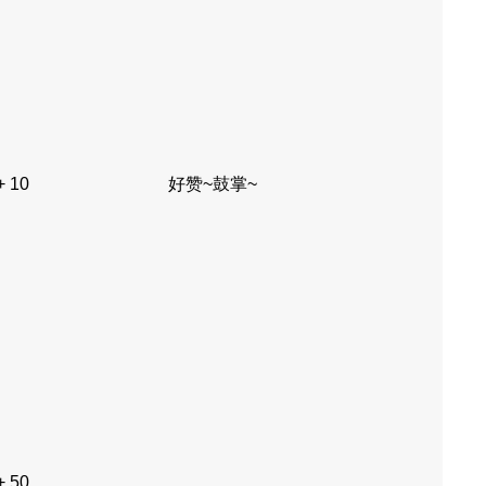
+ 10
好赞~鼓掌~
+ 50