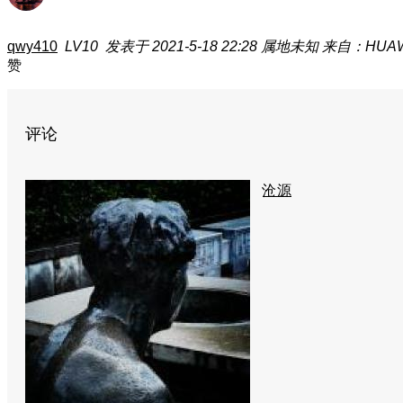
qwy410
LV10
发表于 2021-5-18 22:28
属地未知
来自：HUAWE
赞
评论
沧源